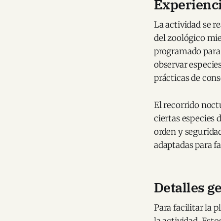
Experienci
La actividad se r
del zoológico mie
programado para 
observar especies
prácticas de cons
El recorrido noc
ciertas especies 
orden y seguridad
adaptadas para fac
Detalles g
Para facilitar la
la actividad. Est