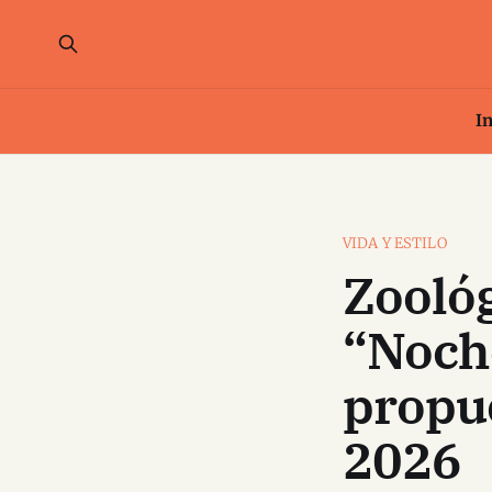
In
VIDA Y ESTILO
Zooló
“Noch
propue
2026