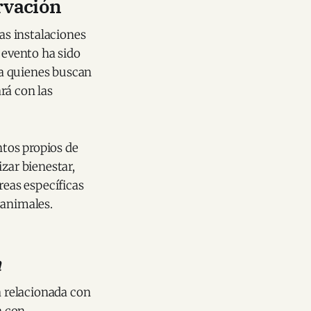
rvación
las instalaciones
 evento ha sido
ra quienes buscan
rá con las
tos propios de
zar bienestar,
reas específicas
s animales.
a
a relacionada con
a con