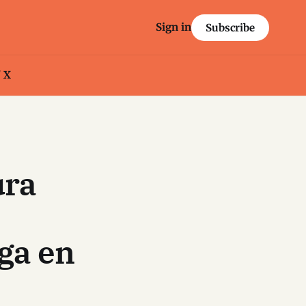
Sign in
Subscribe
/ X
ura
ga en