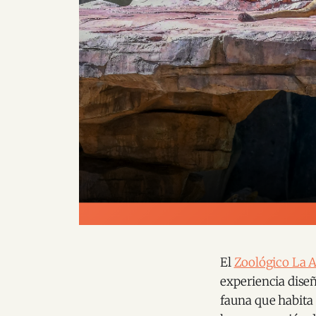
El
Zoológico La 
experiencia dise
fauna que habita e