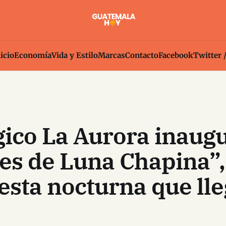
icio
Economía
Vida y Estilo
Marcas
Contacto
Facebook
Twitter 
gico La Aurora inaug
es de Luna Chapina”,
sta nocturna que lle