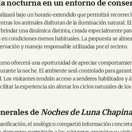
a nocturna en un entorno de conse
ealizará bajo un horario extendido que permitirá recorrer 
ntras los animales disfrutan de la iluminación natural. El
brindar una dinámica distinta, creada especialmente pa
 en condiciones menos habituales. La propuesta se alinea
ervación y manejo responsable utilizadas por el recinto.
turno ofrecerá una oportunidad de apreciar comportamien
durante la noche. El ambiente será controlado para garanti
. Los visitantes tendrán acceso a senderos habilitados y á
ilitar la experiencia sin alterar los ciclos naturales de lo
enerales de
Noches de Luna Chapin
 planificación, el zoológico compartió información concret
os elementos permitirán a los asistentes organizar su visit