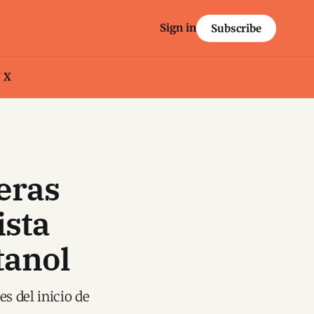
Sign in
Subscribe
/ X
eras
ista
tanol
s del inicio de