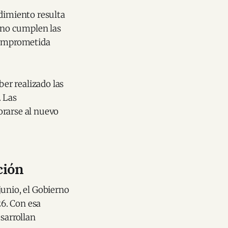
edimiento resulta
s no cumplen las
 comprometida
er realizado las
. Las
orarse al nuevo
ción
junio, el Gobierno
6. Con esa
sarrollan