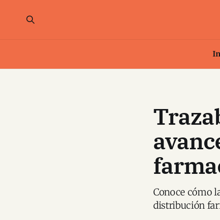
In
Trazab
avance
farma
Conoce cómo la 
distribución fa