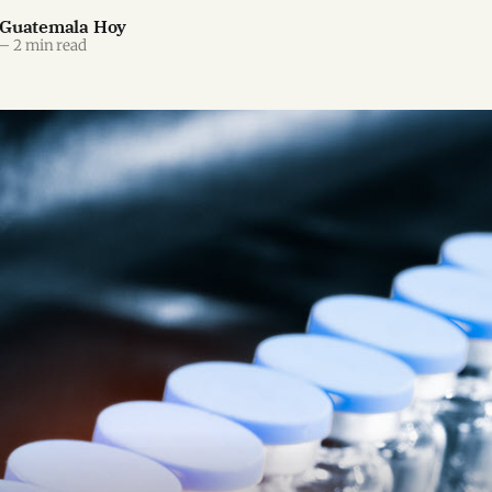
 Guatemala Hoy
—
2 min read