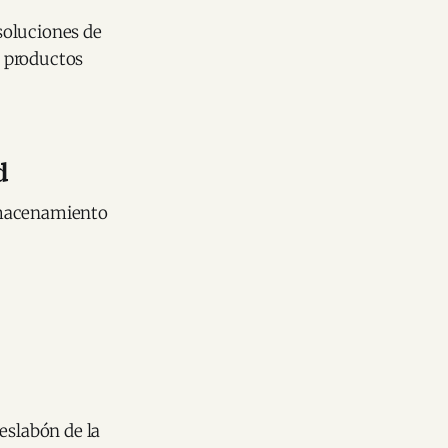
soluciones de
e productos
d
lmacenamiento
eslabón de la