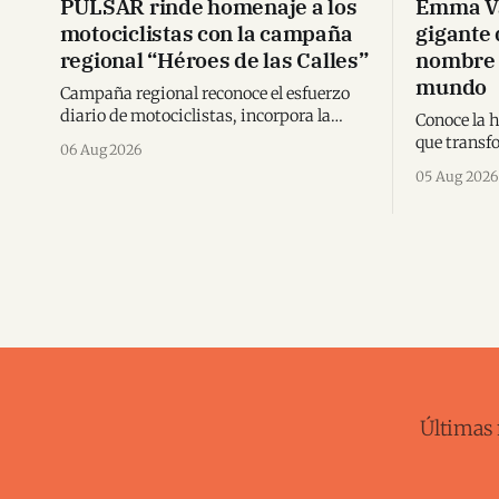
PULSAR rinde homenaje a los
Emma Va
motociclistas con la campaña
gigante 
regional “Héroes de las Calles”
nombre 
mundo
Campaña regional reconoce el esfuerzo
diario de motociclistas, incorpora la
Conoce la h
nueva N125 y suma una alianza inédita
que transfo
06 Aug 2026
con Spider-Man en Centroamérica.
triunfos in
05 Aug 2026
karate mun
Últimas 