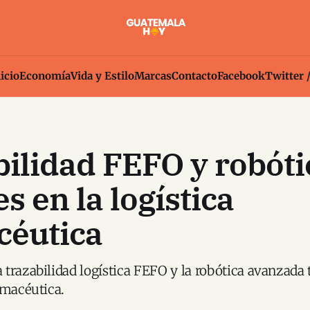
icio
Economía
Vida y Estilo
Marcas
Contacto
Facebook
Twitter 
ilidad FEFO y robóti
s en la logística
céutica
trazabilidad logística FEFO y la robótica avanzada
rmacéutica.