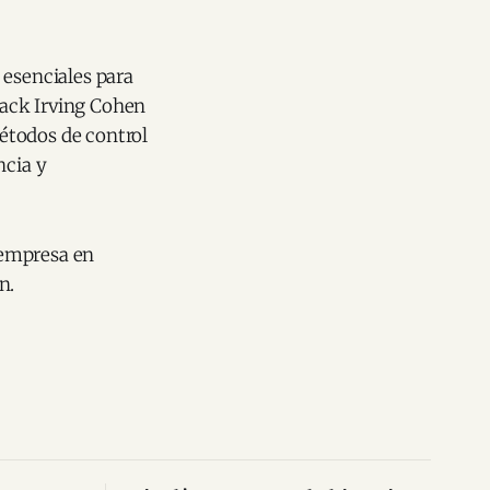
 esenciales para
 Jack Irving Cohen
étodos de control
ncia y
a empresa en
n.