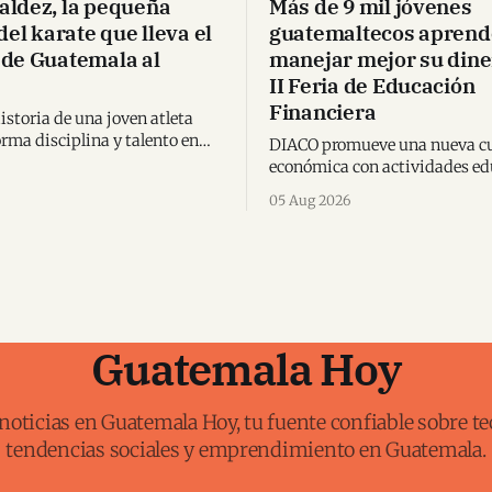
ldez, la pequeña
Más de 9 mil jóvenes
del karate que lleva el
guatemaltecos aprend
de Guatemala al
manejar mejor su dine
II Feria de Educación
Financiera
istoria de una joven atleta
rma disciplina y talento en
DIACO promueve una nueva cu
ternacionales dentro del
económica con actividades ed
dial.
que preparan a las futuras ge
05 Aug 2026
para tomar decisiones financi
informadas.
Guatemala Hoy
noticias en Guatemala Hoy, tu fuente confiable sobre te
tendencias sociales y emprendimiento en Guatemala.