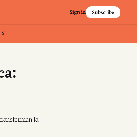
Sign in
Subscribe
/ X
ca:
 transforman la