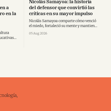
Nicolás Samayoa: la historia
en a
del defensor que convirtió las
ro en la
críticas en su mayor impulso
Nicolás Samayoa comparte cómo venció
el miedo, fortaleció su mente y mantiene
vivo el sueño de llevar Guatemala al
ltura
05 Aug 2026
Mundial.
ucativas
neraciones
eras
cnología,