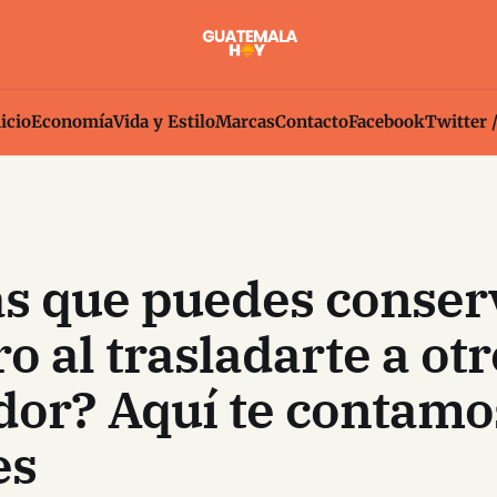
icio
Economía
Vida y Estilo
Marcas
Contacto
Facebook
Twitter 
s que puedes conser
 al trasladarte a otr
or? Aquí te contamo
es