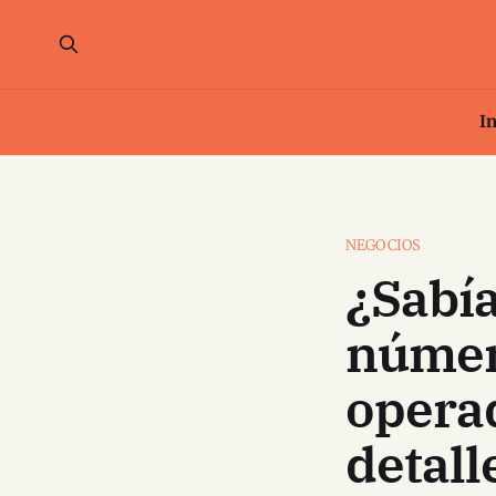
In
NEGOCIOS
¿Sabía
número
operad
detall