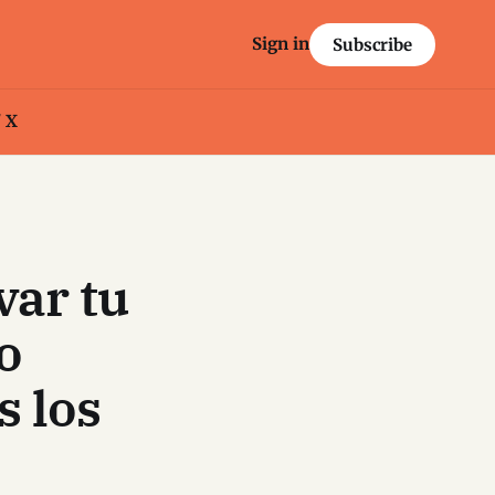
Sign in
Subscribe
/ X
var tu
o
s los