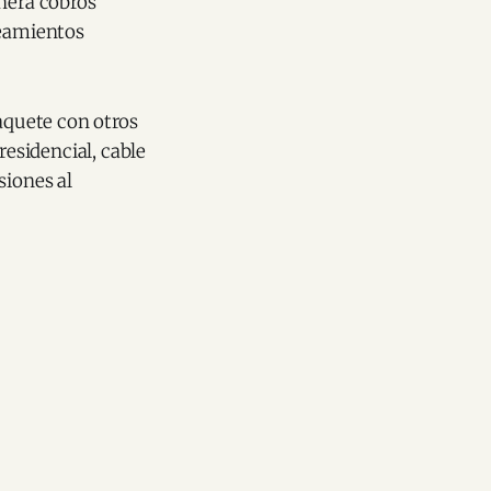
enera cobros
neamientos
aquete con otros
residencial, cable
siones al