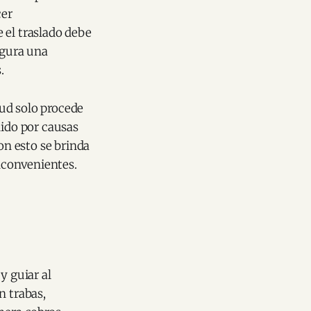
cer
 el traslado debe
egura una
.
tud solo procede
dido por causas
on esto se brinda
inconvenientes.
y guiar al
n trabas,