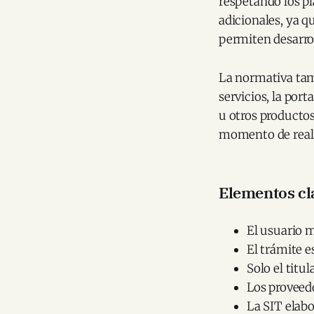
respetando los pl
adicionales, ya q
permiten desarrol
La normativa tam
servicios, la por
u otros productos
momento de reali
Elementos cl
El usuario 
El trámite e
Solo el titul
Los proveed
La SIT elabo