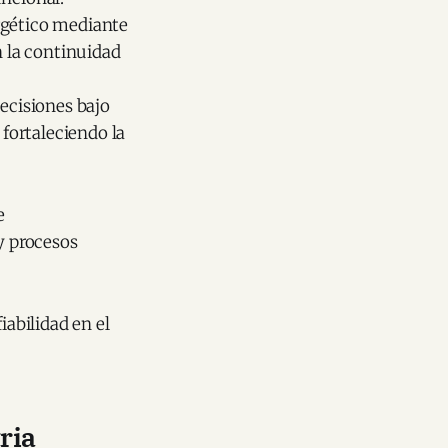
rgético mediante
n la continuidad
decisiones bajo
 fortaleciendo la
e
y procesos
iabilidad en el
ria