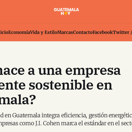
icio
Economía
Vida y Estilo
Marcas
Contacto
Facebook
Twitter 
hace a una empresa
nte sostenible en
mala?
ad en Guatemala integra eficiencia, gestión energétic
resas como J.I. Cohen marca el estándar en el sect