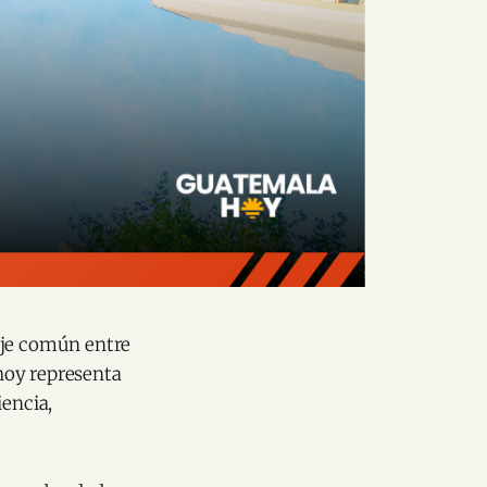
aje común entre
hoy representa
iencia,