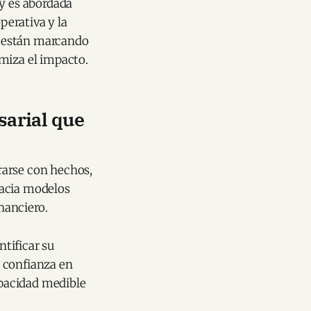
 y es abordada
erativa y la
co están marcando
miza el impacto.
sarial que
rarse con hechos,
hacia modelos
nanciero.
tificar su
 confianza en
apacidad medible