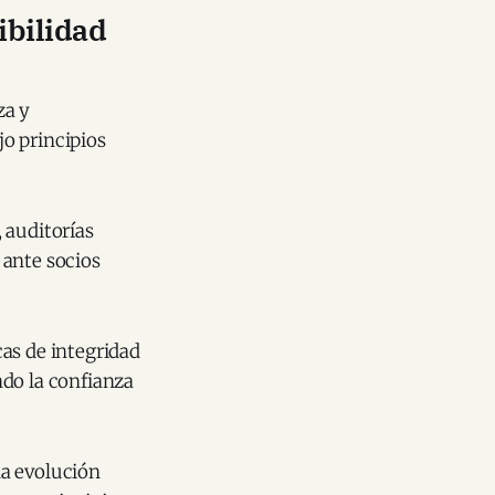
ibilidad
za y
o principios
 auditorías
 ante socios
as de integridad
ndo la confianza
na evolución