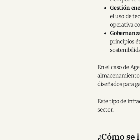
Gestión ene
el uso de te
operativa co
Gobernanza
principios é
sostenibilid
En el caso de Agen
almacenamiento c
diseñados para ga
Este tipo de infr
sector.
¿Cómo se i