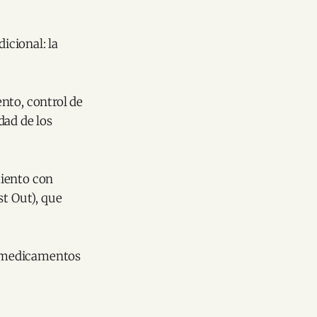
icional: la
nto, control de
dad de los
miento con
st Out), que
de medicamentos