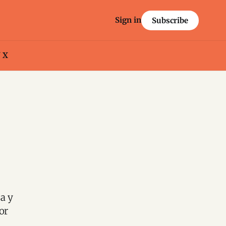
Sign in
Subscribe
/ X
a y
or