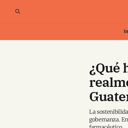
In
¿Qué 
realme
Guate
La sostenibilid
gobernanza. Emp
farmacéutico.