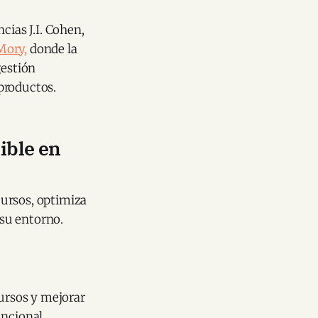
cias J.I. Cohen,
Mory,
donde la
gestión
 productos.
ible en
cursos, optimiza
su entorno.
cursos y mejorar
uncional.