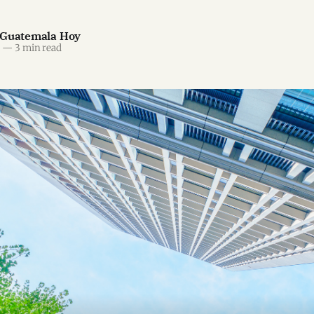
 Guatemala Hoy
6
—
3 min read