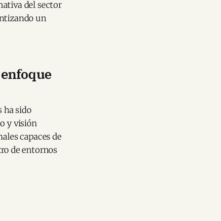
ativa del sector
antizando un
 enfoque
 ha sido
o y visión
nales capaces de
tro de entornos