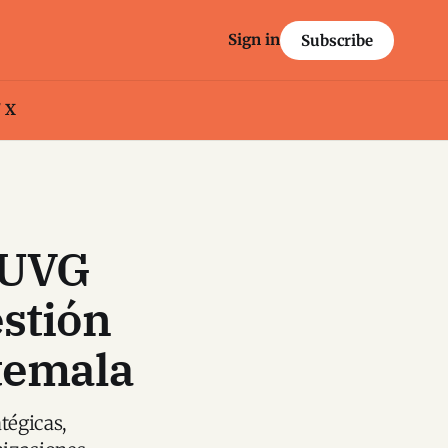
Sign in
Subscribe
/ X
 UVG
stión
temala
tégicas,