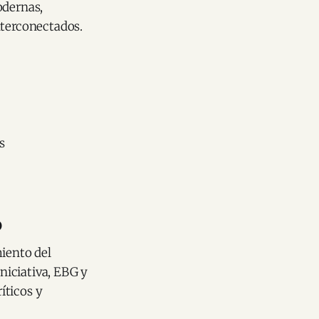
odernas,
nterconectados.
s
o
miento del
niciativa, EBG y
íticos y