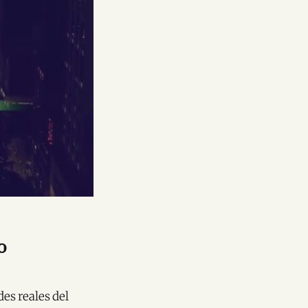
o
es reales del