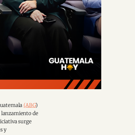
 Guatemala
(ABG
)
l lanzamiento de
iciativa surge
s y