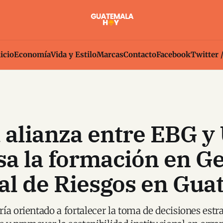
icio
Economía
Vida y Estilo
Marcas
Contacto
Facebook
Twitter 
 alianza entre EBG y
a la formación en Ge
al de Riesgos en Gua
ía orientado a fortalecer la toma de decisiones estra