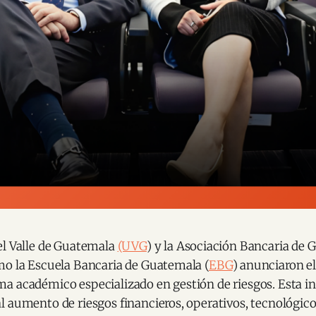
el Valle de Guatemala
(UVG
) y la Asociación Bancaria de
mo la Escuela Bancaria de Guatemala (
EBG
) anunciaron e
a académico especializado en gestión de riesgos. Esta in
 aumento de riesgos financieros, operativos, tecnológico