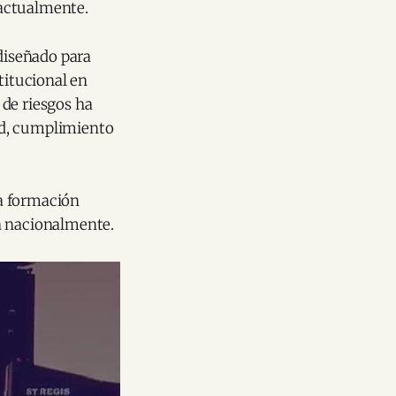
 actualmente.
 diseñado para
titucional en
 de riesgos ha
ad, cumplimiento
a formación
a nacionalmente.