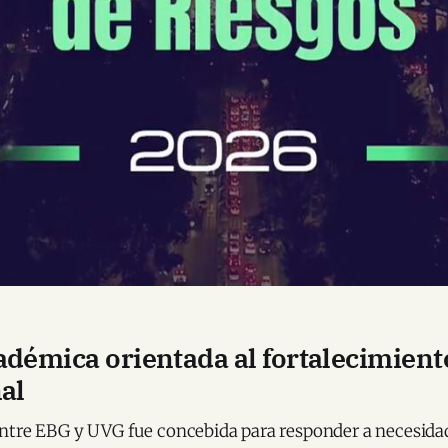
adémica orientada al fortalecimient
nal
ntre EBG y UVG fue concebida para responder a necesidad