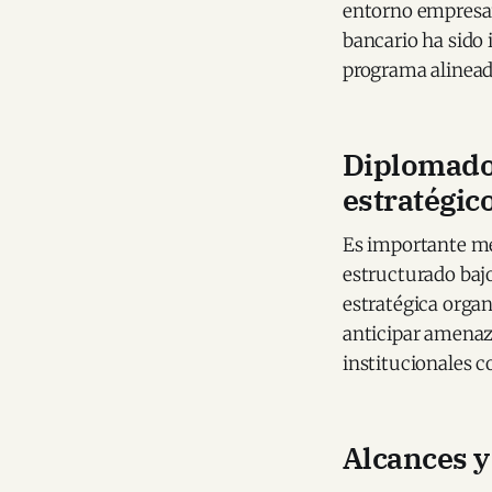
entorno empresari
bancario ha sido
programa alinead
Diplomado 
estratégic
Es importante me
estructurado bajo
estratégica organ
anticipar amenaza
institucionales c
Alcances y