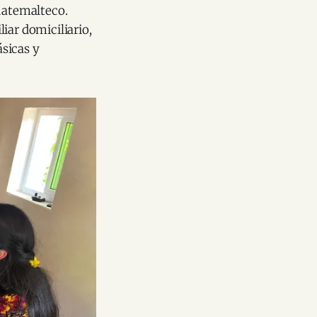
uatemalteco.
ar domiciliario,
sicas y