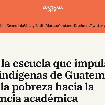
icio
Economía
Vida y Estilo
Marcas
Contacto
Facebook
Twitter 
la escuela que impul
 indígenas de Guatem
la pobreza hacia la
encia académica