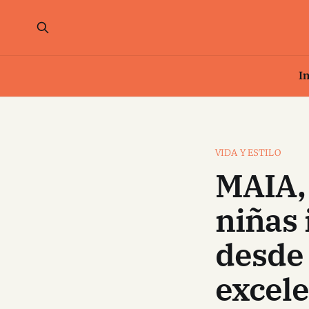
In
VIDA Y ESTILO
MAIA, 
niñas
desde 
excel