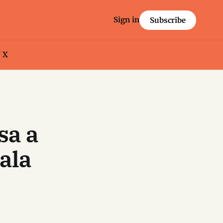
Sign in
Subscribe
/ X
sa a
ala