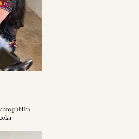
.
iento público.
colar.