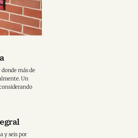
ca
, donde más de
ralmente. Un
, considerando
egral
 y seis por