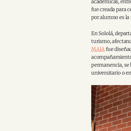
académicas, entre
fue creada para c
por alumno es la
En Sololá, depar
turismo, afectan
MAIA
fue diseñad
acompañamiento f
permanencia, se b
universitario o e