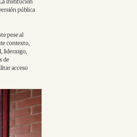
La institución
versión pública
te pese al
ste contexto,
 liderazgo,
s de
litar acceso