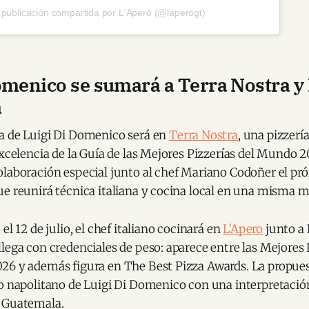
publicación compartida por L'Aperó (@laperogt)
omenico se sumará a Terra Nostra y
a
a de Luigi Di Domenico será en
Terra Nostra
, una pizzerí
Excelencia de la Guía de las Mejores Pizzerías del Mundo 20
laboración especial junto al chef Mariano Codoñer el pró
e reunirá técnica italiana y cocina local en una misma m
el 12 de julio, el chef italiano cocinará en
L’Apero
junto a 
lega con credenciales de peso: aparece entre las Mejores 
26 y además figura en The Best Pizza Awards. La propue
io napolitano de Luigi Di Domenico con una interpretaci
 Guatemala.