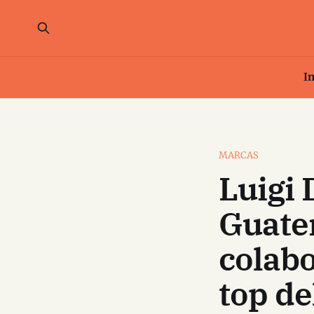
In
MARCAS
Luigi 
Guate
colabo
top de