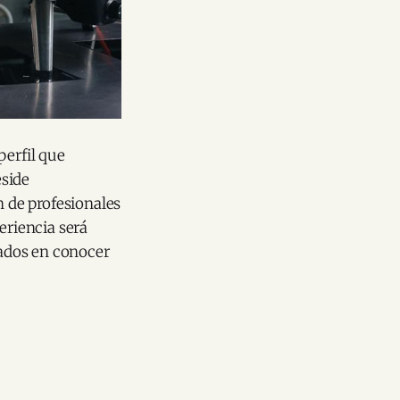
perfil que
eside
n de profesionales
riencia será
ados en conocer