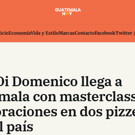
icio
Economía
Vida y Estilo
Marcas
Contacto
Facebook
Twitter 
Di Domenico llega a
mala con masterclass
raciones en dos pizz
l país