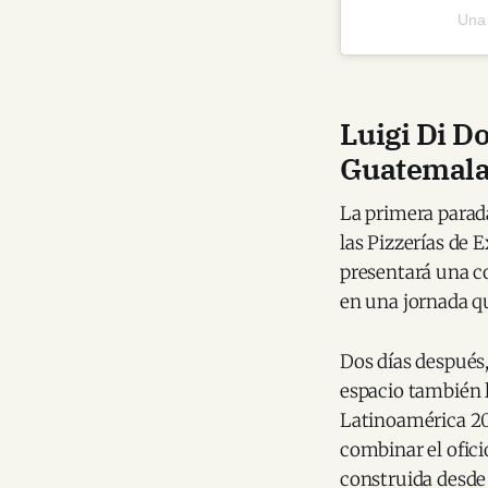
Una 
Luigi Di D
Guatemal
La primera parad
las Pizzerías de 
presentará una co
en una jornada qu
Dos días después, 
espacio también l
Latinoamérica 20
combinar el ofic
construida desde