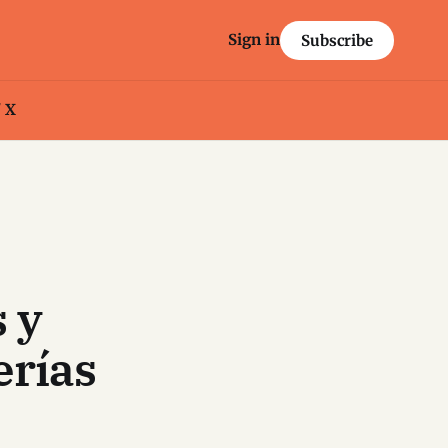
Sign in
Subscribe
/ X
 y
erías