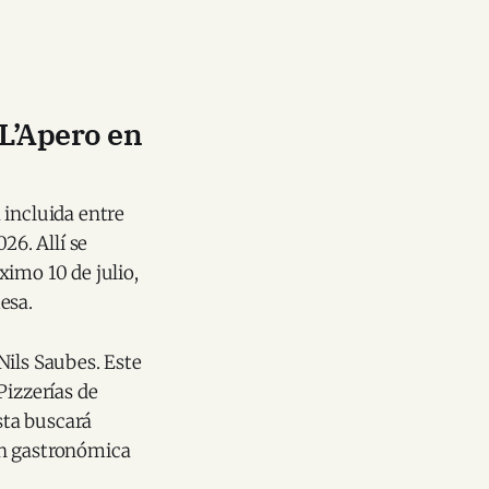
 L’Apero en
a incluida entre
26. Allí se
ximo 10 de julio,
esa.
Nils Saubes. Este
Pizzerías de
sta buscará
ón gastronómica