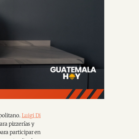
politano.
Luigi Di
ara pizzerías y
ara participar en