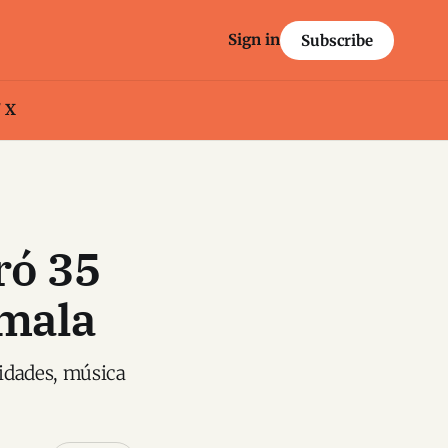
Sign in
Subscribe
/ X
ró 35
emala
vidades, música