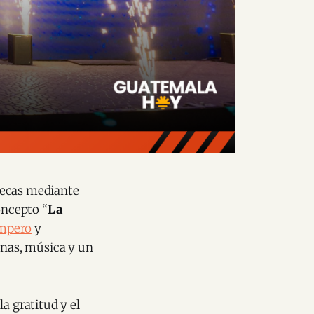
tecas mediante
oncepto “
La
ampero
y
tinas, música y un
a gratitud y el