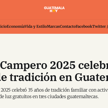
icio
Economía
Vida y Estilo
Marcas
Contacto
Facebook
Twitter 
 Campero 2025 celeb
e tradición en Guat
025 celebró 35 años de tradición familiar con acti
de luz gratuitos en tres ciudades guatemaltecas.