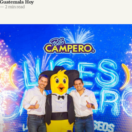
 Guatemala Hoy
—
2 min read