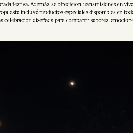
orada festiva. Además, se ofrecieron transmisiones en vivo
ropuesta incluyó productos especiales disponibles en todo
 celebración diseñada para compartir sabores, emocio