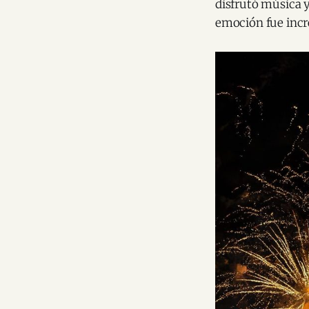
disfrutó música 
emoción fue incr