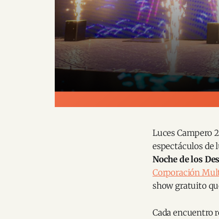
Luces Campero 20
espectáculos de l
Noche de los De
Corporación Mult
show gratuito qu
Cada encuentro re