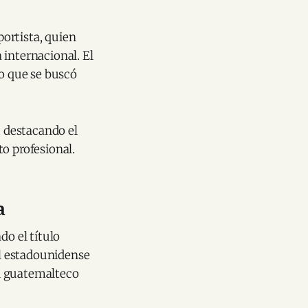
portista, quien
 internacional. El
lo que se buscó
, destacando el
o profesional.
a
do el título
al estadounidense
l guatemalteco