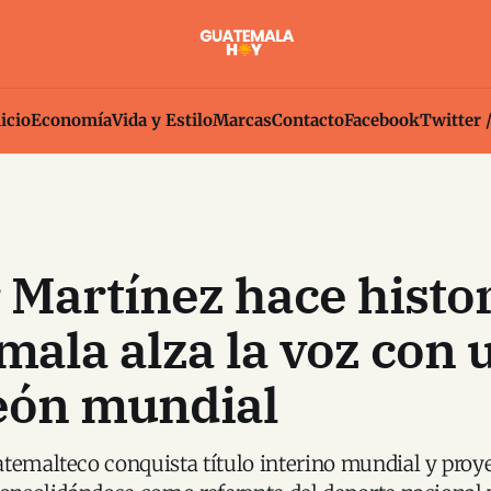
icio
Economía
Vida y Estilo
Marcas
Contacto
Facebook
Twitter 
 Martínez hace histor
ala alza la voz con 
ón mundial
temalteco conquista título interino mundial y proye