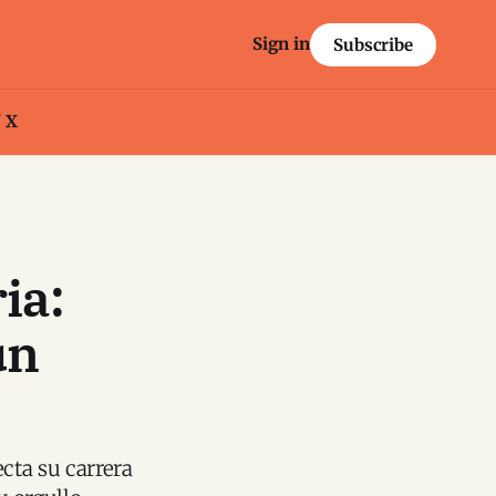
Sign in
Subscribe
/ X
ia:
un
cta su carrera