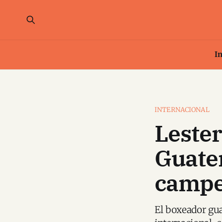
In
INTERNACIONAL
Lester
Guatem
campe
El boxeador gua