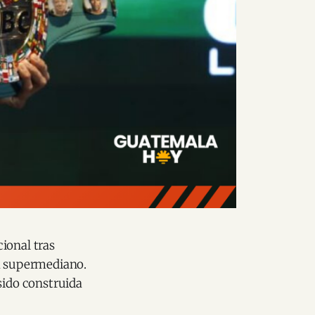
ional tras
ía supermediano.
sido construida