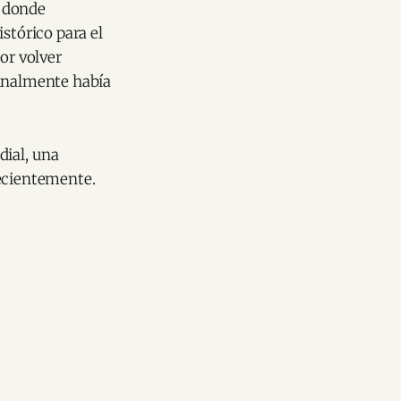
, donde
tórico para el
or volver
finalmente había
ial, una
recientemente.