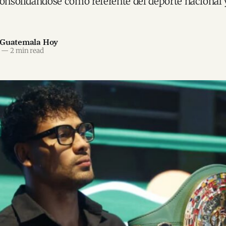
consolidándose como referente del deporte nacional 
 Guatemala Hoy
—
2 min read