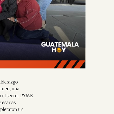
liderazgo
omen, una
en el sector PYME.
resarias
mpletaron un