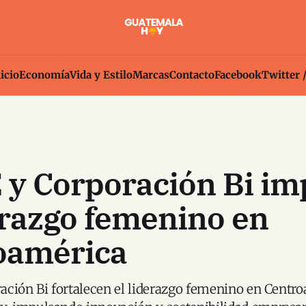
icio
Economía
Vida y Estilo
Marcas
Contacto
Facebook
Twitter 
 y Corporación Bi im
erazgo femenino en
oamérica
ción Bi fortalecen el liderazgo femenino en Centr