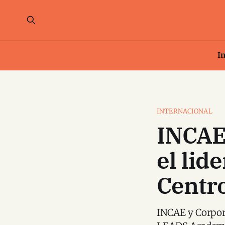
In
INTERNACIONAL
INCAE
el lid
Centr
INCAE y Corpora