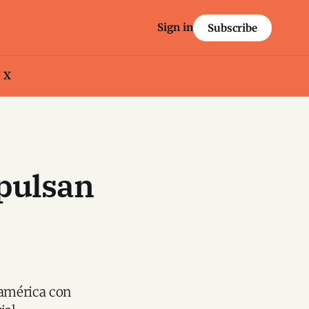
Sign in
Subscribe
/ X
pulsan
oamérica con