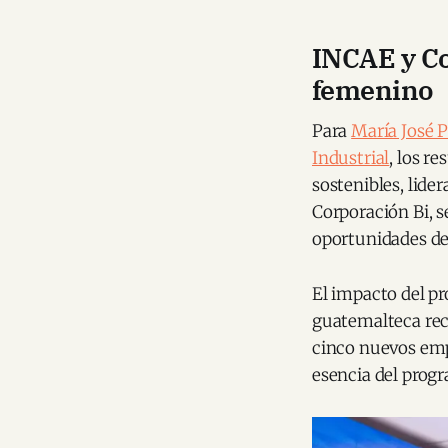
INCAE y Co
femenino
Para
María José P
Industrial
, los r
sostenibles, lide
Corporación Bi, s
oportunidades de
El impacto del pr
guatemalteca rec
cinco nuevos emp
esencia del progr