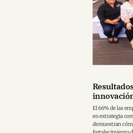
Resultados
innovació
El 66% de las em
en estrategia com
demuestran cómo 
fortalecimiento d