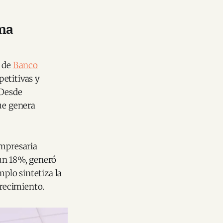
ema
s de
Banco
etitivas y
 Desde
ue genera
empresaria
un 18%, generó
plo sintetiza la
crecimiento.