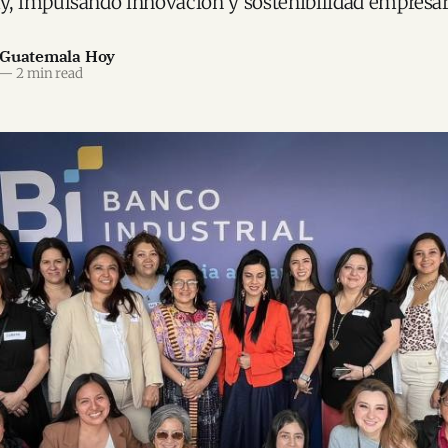
 impulsando innovación y sostenibilidad empresari
 Guatemala Hoy
—
2 min read