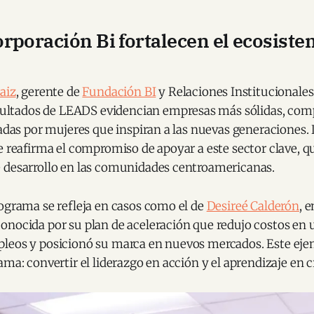
rporación Bi fortalecen el ecosist
aiz
, gerente de
Fundación BI
y Relaciones Institucionale
esultados de LEADS evidencian empresas más sólidas, comp
radas por mujeres que inspiran a las nuevas generaciones.
e reafirma el compromiso de apoyar a este sector clave, q
 desarrollo en las comunidades centroamericanas.
ograma se refleja en casos como el de
Desireé Calderón
, 
onocida por su plan de aceleración que redujo costos en 
leos y posicionó su marca en nuevos mercados. Este ejem
ama: convertir el liderazgo en acción y el aprendizaje en 