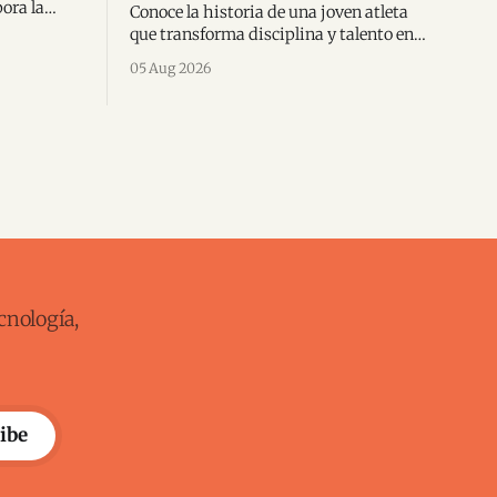
pora la
Conoce la historia de una joven atleta
a inédita
que transforma disciplina y talento en
rica.
triunfos internacionales dentro del
05 Aug 2026
karate mundial.
cnología,
ibe