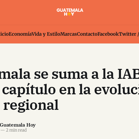
icio
Economía
Vida y Estilo
Marcas
Contacto
Facebook
Twitter 
ala se suma a la IAB
capítulo en la evoluc
l regional
 Guatemala Hoy
—
2 min read