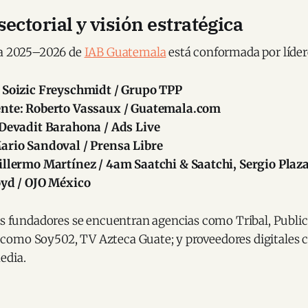
ectorial y visión estratégica
va 2025–2026 de
IAB Guatemala
está conformada por lídere
 Soizic Freyschmidt / Grupo TPP
ente: Roberto Vassaux / Guatemala.com
 Devadit Barahona / Ads Live
ario Sandoval / Prensa Libre
illermo Martínez / 4am Saatchi & Saatchi, Sergio Plaza
oyd / OJO México
os fundadores se encuentran agencias como Tribal, Public
omo Soy502, TV Azteca Guate; y proveedores digitales 
edia.