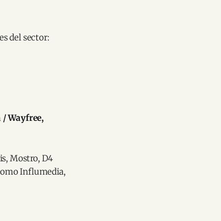
s del sector:
 / Wayfree,
is, Mostro, D4
como Influmedia,