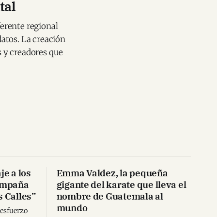
tal
erente regional
atos. La creación
 y creadores que
e a los
Emma Valdez, la pequeña
campaña
gigante del karate que lleva el
s Calles”
nombre de Guatemala al
mundo
 esfuerzo