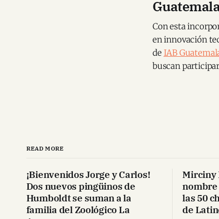
Guatemala 
Con esta incorpo
en innovación te
de
IAB Guatemal
buscan participar
READ MORE
¡Bienvenidos Jorge y Carlos!
Mirciny 
Dos nuevos pingüinos de
nombre 
Humboldt se suman a la
las 50 c
familia del Zoológico La
de Lati