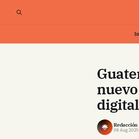
In
Guatem
nuevo 
digita
Redacción
08 Aug 2025