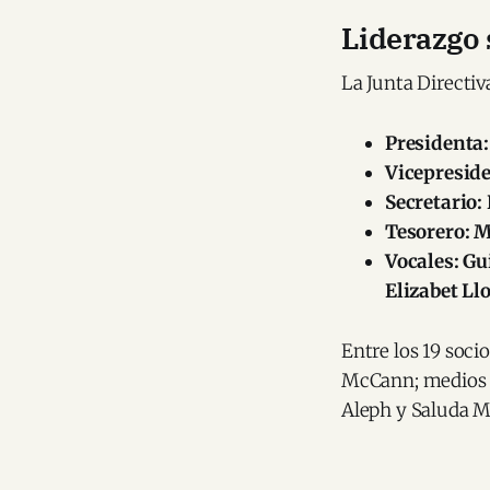
Liderazgo s
La Junta Directi
Presidenta:
Vicepresid
Secretario:
Tesorero: M
Vocales: Gu
Elizabet Ll
Entre los 19 soci
McCann; medios c
Aleph y Saluda M