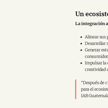
Un ecosist
La integración a
Alinear sus 
Desarrollar 
Generar est
consumido
Impulsar la 
creatividad 
“Después de c
para el ecosist
IAB Guatemal