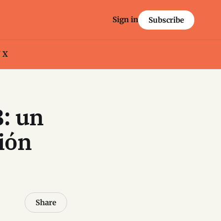
Sign in
Subscribe
/ X
: un
ión
Share