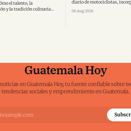
diario de motociclistas, incor
mo el talento, la
nueva N125 y suma una alianz
ón y la tradición culinaria
06 Aug 2026
con Spider-Man en Centroamé
 una chef guatemalteca a
 un importante
ento regional.
Guatemala Hoy
noticias en Guatemala Hoy, tu fuente confiable sobre te
tendencias sociales y emprendimiento en Guatemala.
Subscr