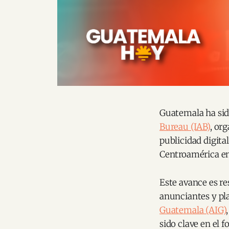
Guatemala ha si
Bureau (IAB)
, or
publicidad digital
Centroamérica en 
Este avance es re
anunciantes y pla
Guatemala (AIG)
sido clave en el 