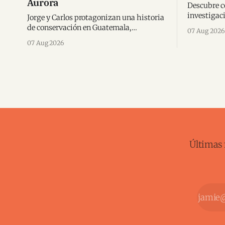
Aurora
Descubre có
investigaci
Jorge y Carlos protagonizan una historia
llevaron a
de conservación en Guatemala,
07 Aug 2026
conquistar
fortaleciendo la protección de los
07 Aug 2026
reconocimi
pingüinos de Humboldt y la educación
ambiental.
Últimas 