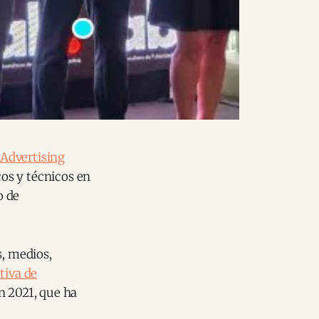
 Advertising
cos y técnicos en
o de
s, medios,
tiva de
n 2021, que ha