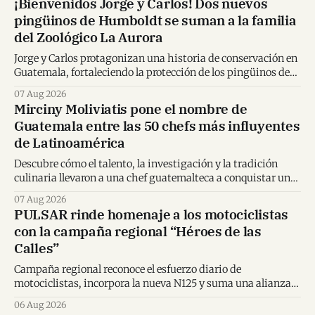
¡Bienvenidos Jorge y Carlos! Dos nuevos
pingüinos de Humboldt se suman a la familia
del Zoológico La Aurora
Jorge y Carlos protagonizan una historia de conservación en
Guatemala, fortaleciendo la protección de los pingüinos de
Humboldt y la educación ambiental.
07 Aug 2026
Mirciny Moliviatis pone el nombre de
Guatemala entre las 50 chefs más influyentes
de Latinoamérica
Descubre cómo el talento, la investigación y la tradición
culinaria llevaron a una chef guatemalteca a conquistar un
importante reconocimiento regional.
07 Aug 2026
PULSAR rinde homenaje a los motociclistas
con la campaña regional “Héroes de las
Calles”
Campaña regional reconoce el esfuerzo diario de
motociclistas, incorpora la nueva N125 y suma una alianza
inédita con Spider-Man en Centroamérica.
06 Aug 2026