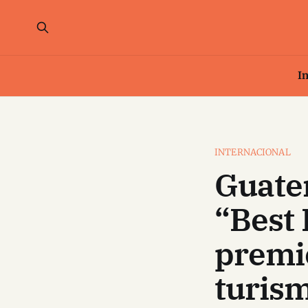
In
INTERNACIONAL
Guate
“Best
premio
turis