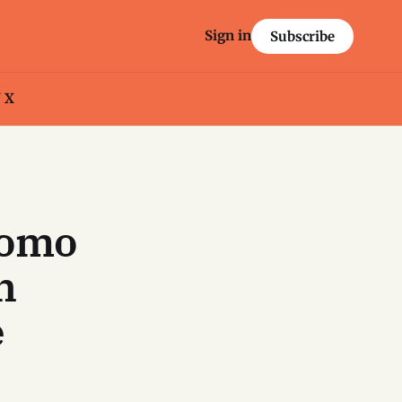
Sign in
Subscribe
/ X
como
n
e