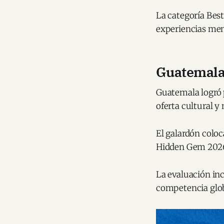
La categoría Bes
experiencias meno
Guatemala 
Guatemala logró p
oferta cultural y
El galardón colo
Hidden Gem 2026 
La evaluación in
competencia globa