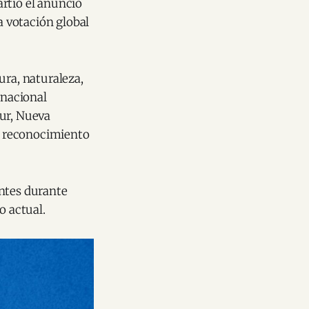
tió el anuncio
a votación global
ura, naturaleza,
rnacional
Sur, Nueva
s reconocimiento
entes durante
 actual.