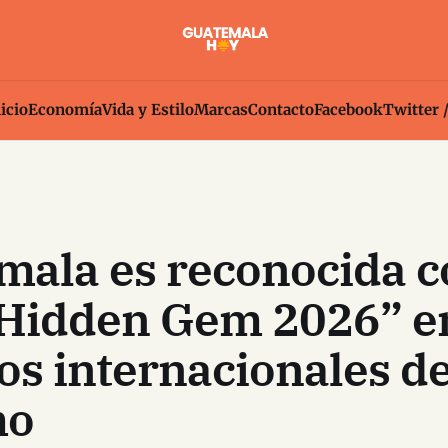
icio
Economía
Vida y Estilo
Marcas
Contacto
Facebook
Twitter 
mala es reconocida 
 Hidden Gem 2026” e
s internacionales d
mo