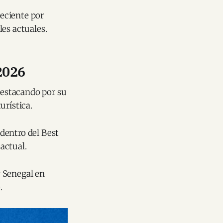
eciente por
es actuales.
2026
 destacando por su
urística.
dentro del Best
actual.
y Senegal en
.