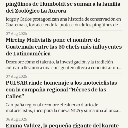
pingüinos de Humboldt se suman a la familia
del Zoológico La Aurora
Jorge y Carlos protagonizan una historia de conservación en
Guatemala, fortaleciendo la protección de los pingüinos de
Humboldt y la educación ambiental.
07 Aug 2026
Mirciny Moliviatis pone el nombre de
Guatemala entre las 50 chefs más influyentes
de Latinoamérica
Descubre cómo el talento, la investigación y la tradición
culinaria llevaron a una chef guatemalteca a conquistar un
importante reconocimiento regional.
07 Aug 2026
PULSAR rinde homenaje a los motociclistas
con la campaña regional “Héroes de las
Calles”
Campaña regional reconoce el esfuerzo diario de
motociclistas, incorpora la nueva N125 y suma una alianza
inédita con Spider-Man en Centroamérica.
06 Aug 2026
Emma Valdez, la pequeña gigante del karate