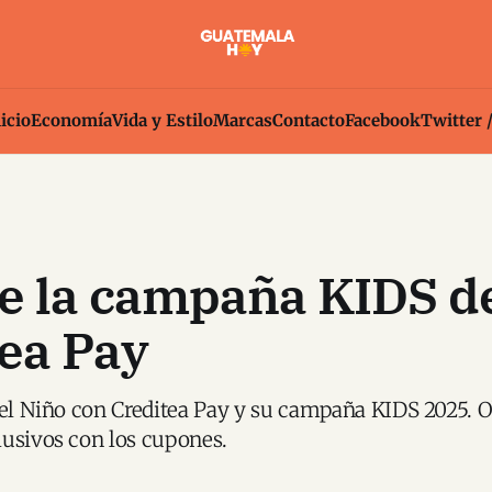
icio
Economía
Vida y Estilo
Marcas
Contacto
Facebook
Twitter 
e la campaña KIDS d
ea Pay
del Niño con Creditea Pay y su campaña KIDS 2025. 
usivos con los cupones.