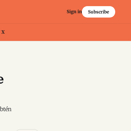
Sign in
Subscribe
/ X
e
Obtén