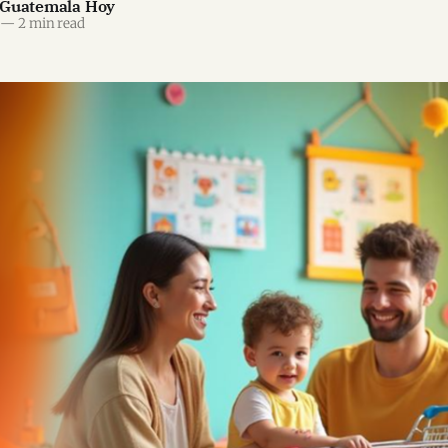
 Guatemala Hoy
—
2 min read