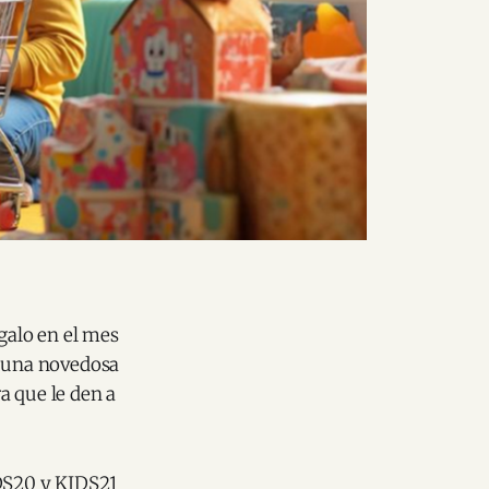
galo en el mes
 una novedosa
a que le den a
IDS20 y KIDS21