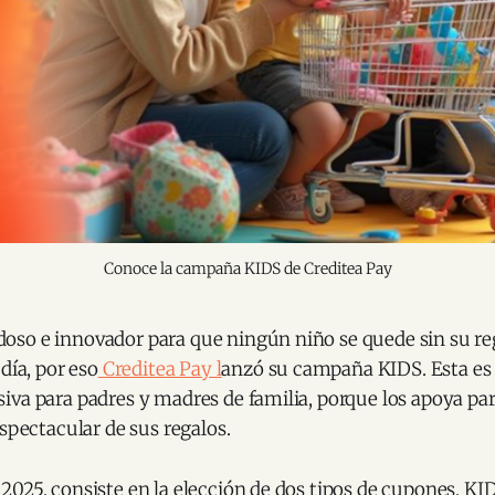
Conoce la campaña KIDS de Creditea Pay
so e innovador para que ningún niño se quede sin su re
día, por eso
Creditea Pay l
anzó su campaña KIDS. Esta es
va para padres y madres de familia, porque los apoya par
espectacular de sus regalos.
2025, consiste en la elección de dos tipos de cupones, K