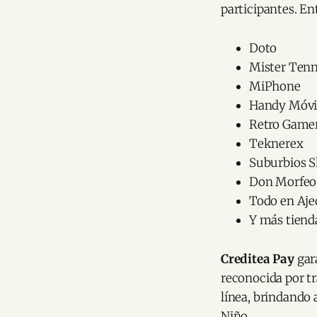
participantes. En
Doto
Mister Tenn
MiPhone
Handy Móvi
Retro Game
Teknerex
Suburbios S
Don Morfeo
Todo en Aje
Y más tienda
Creditea Pay
gara
reconocida por tr
línea, brindando 
Niño.