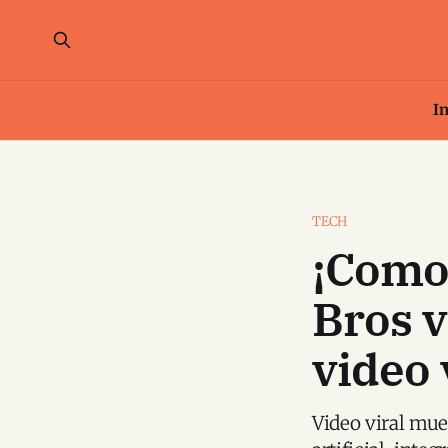
In
TECH
¡Como 
Bros v
video 
Video viral mue