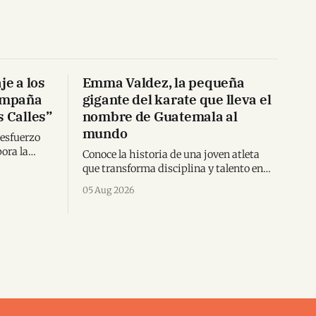
e a los
Emma Valdez, la pequeña
campaña
gigante del karate que lleva el
s Calles”
nombre de Guatemala al
mundo
 esfuerzo
pora la
Conoce la historia de una joven atleta
a inédita
que transforma disciplina y talento en
rica.
triunfos internacionales dentro del
05 Aug 2026
karate mundial.