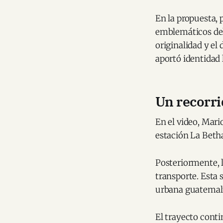
En la propuesta, 
emblemáticos del
originalidad y el
aportó identidad 
Un recorr
En el video, Mar
estación La Betha
Posteriormente, 
transporte. Esta 
urbana guatemal
El trayecto conti