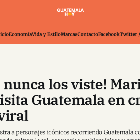
icio
Economía
Vida y Estilo
Marcas
Contacto
Facebook
Twitter 
nunca los viste! Mar
isita Guatemala en c
viral
stra a personajes icónicos recorriendo Guatemala co