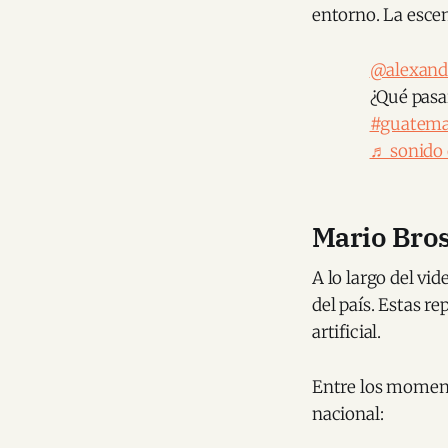
entorno. La escen
@alexande
¿Qué pasa
#guatema
♬ sonido 
Mario Bros
A lo largo del vi
del país. Estas 
artificial.
Entre los moment
nacional: