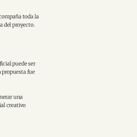
acompaña toda la
a del proyecto.
icial puede ser
a propuesta fue
enerar una
al creativo