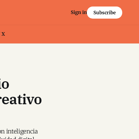
Sign in
Subscribe
/ X
io
reativo
n inteligencia