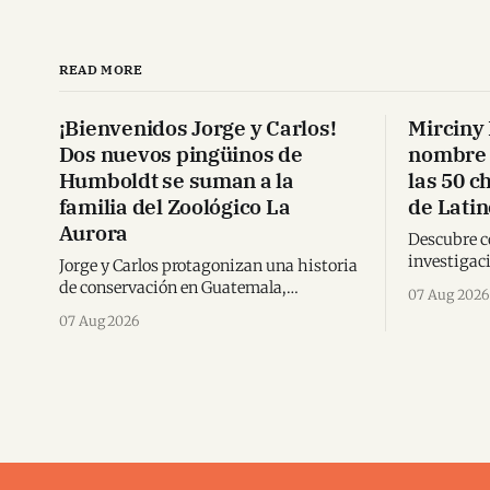
READ MORE
¡Bienvenidos Jorge y Carlos!
Mirciny 
Dos nuevos pingüinos de
nombre 
Humboldt se suman a la
las 50 c
familia del Zoológico La
de Lati
Aurora
Descubre có
investigaci
Jorge y Carlos protagonizan una historia
llevaron a
de conservación en Guatemala,
07 Aug 2026
conquistar
fortaleciendo la protección de los
07 Aug 2026
reconocimi
pingüinos de Humboldt y la educación
ambiental.