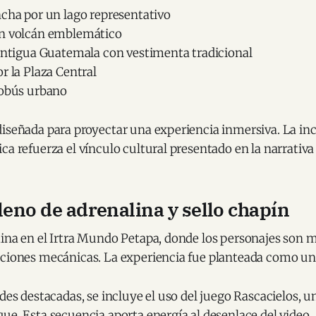
ncha por un lago representativo
n volcán emblemático
 Antigua Guatemala con vestimenta tradicional
r la Plaza Central
tobús urbano
diseñada para proyectar una experiencia inmersiva. La in
ca refuerza el vínculo cultural presentado en la narrativa 
lleno de adrenalina y sello chapín
mina en el Irtra Mundo Petapa, donde los personajes son 
cciones mecánicas. La experiencia fue planteada como un
ades destacadas, se incluye el uso del juego Rascacielos, u
ue. Esta secuencia aporta energía al desenlace del video.