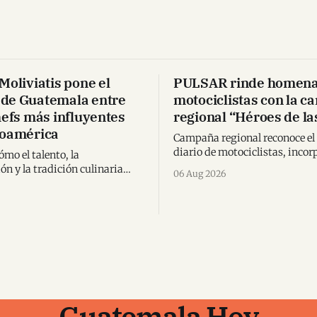
Moliviatis pone el
PULSAR rinde homenaj
de Guatemala entre
motociclistas con la 
hefs más influyentes
regional “Héroes de la
noamérica
Campaña regional reconoce el
diario de motociclistas, incor
mo el talento, la
nueva N125 y suma una alianz
ón y la tradición culinaria
06 Aug 2026
con Spider-Man en Centroamé
 una chef guatemalteca a
 un importante
ento regional.
Guatemala Hoy