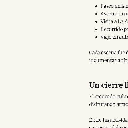
Paseo en la
Ascenso a u
Visita a La
Recorrido po
Viaje en au
Cada escena fue 
indumentaria típi
Un cierre 
El recorrido cul
disfrutando atra
Entre las activid
extremos del parq