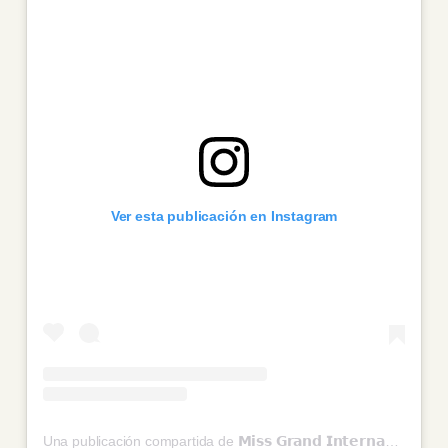
Ver esta publicación en Instagram
Una publicación compartida de 𝗠𝗶𝘀𝘀 𝗚𝗿𝗮𝗻𝗱 𝗜𝗻𝘁𝗲𝗿𝗻𝗮𝘁𝗶𝗼𝗻𝗮𝗹 (@missgrandinternational)